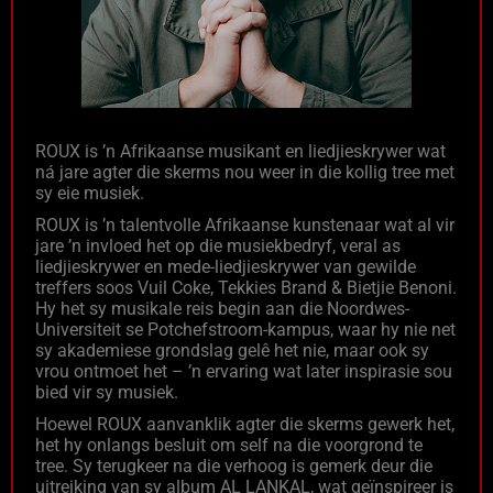
ROUX is ’n Afrikaanse musikant en liedjieskrywer wat
ná jare agter die skerms nou weer in die kollig tree met
sy eie musiek.
ROUX is ’n talentvolle Afrikaanse kunstenaar wat al vir
jare ’n invloed het op die musiekbedryf, veral as
liedjieskrywer en mede-liedjieskrywer van gewilde
treffers soos Vuil Coke, Tekkies Brand & Bietjie Benoni.
Hy het sy musikale reis begin aan die Noordwes-
Universiteit se Potchefstroom-kampus, waar hy nie net
sy akademiese grondslag gelê het nie, maar ook sy
vrou ontmoet het – ’n ervaring wat later inspirasie sou
bied vir sy musiek.
Hoewel ROUX aanvanklik agter die skerms gewerk het,
het hy onlangs besluit om self na die voorgrond te
tree. Sy terugkeer na die verhoog is gemerk deur die
uitreiking van sy album AL LANKAL, wat geïnspireer is