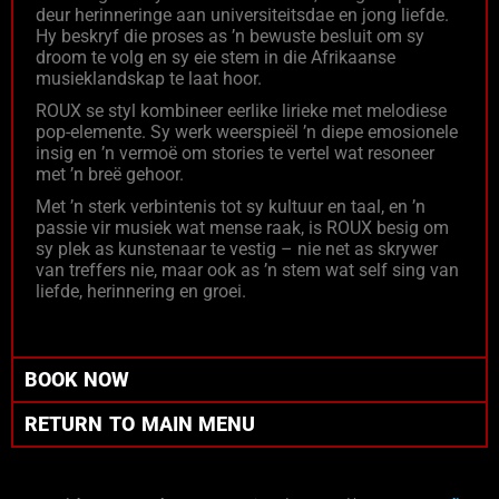
deur herinneringe aan universiteitsdae en jong liefde.
Hy beskryf die proses as ’n bewuste besluit om sy
droom te volg en sy eie stem in die Afrikaanse
musieklandskap te laat hoor.
ROUX se styl kombineer eerlike lirieke met melodiese
pop-elemente. Sy werk weerspieël ’n diepe emosionele
insig en ’n vermoë om stories te vertel wat resoneer
met ’n breë gehoor.
Met ’n sterk verbintenis tot sy kultuur en taal, en ’n
passie vir musiek wat mense raak, is ROUX besig om
sy plek as kunstenaar te vestig – nie net as skrywer
van treffers nie, maar ook as ’n stem wat self sing van
liefde, herinnering en groei.
BOOK NOW
RETURN TO MAIN MENU